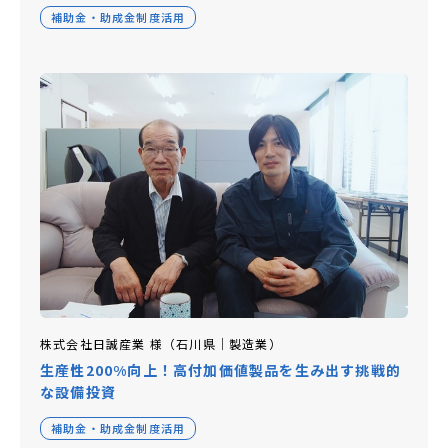
補助⾦・助成⾦制度活⽤
株式会社日誠産業 様（石川県｜製造業）
生産性200%向上！高付加価値製品を生み出す挑戦的
な設備投資
補助⾦・助成⾦制度活⽤