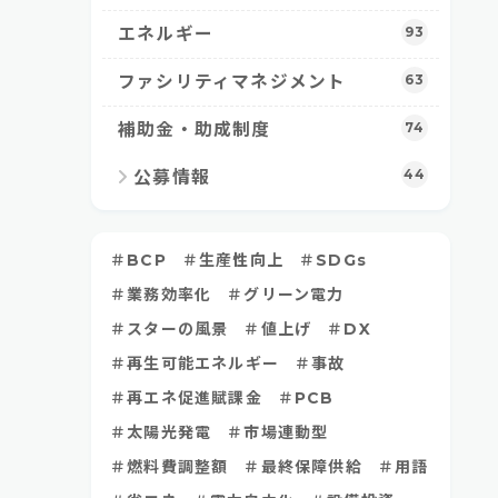
エネルギー
93
ファシリティマネジメント
63
補助金・助成制度
74
44
公募情報
BCP
生産性向上
SDGs
業務効率化
グリーン電力
スターの風景
値上げ
DX
再生可能エネルギー
事故
再エネ促進賦課金
PCB
太陽光発電
市場連動型
燃料費調整額
最終保障供給
用語