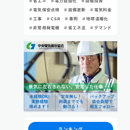
省エネ
電力自由化
設備投資
電気保安点検
設備更新
電気料金
工事
CSR
事例
地球温暖化
非常用発電機
省エネ法
デマンド
ランキング